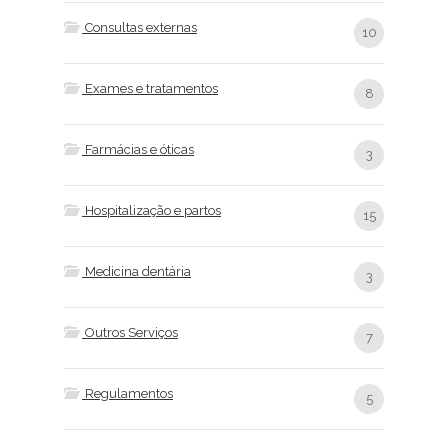
Consultas externas
10
Exames e tratamentos
8
Farmácias e óticas
3
Hospitalização e partos
15
Medicina dentária
3
Outros Serviços
7
Regulamentos
5