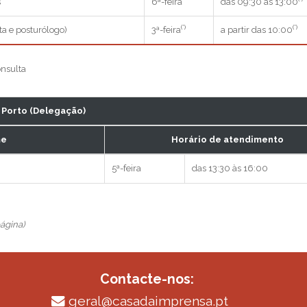
s
6ª-feira
das 09:30 às 13:00
(*)
(*)
ta e posturólogo)
3ª-feira
a partir das 10:00
onsulta
Porto (Delegação)
e
Horário de atendimento
5ª-feira
das 13:30 às 16:00
página)
Contacte-nos:
geral@casadaimprensa.pt