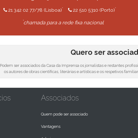
*
*
21 342 02 77/78 (Lisboa)
22 510 5310 (Porto)
*
chamada para a rede fixa nacional
Quero ser associa
Podem ser associados da Casa da Imprensa os jornalistas e restantes profis
os autores de obras científicas, literárias e artísticas e os respetivos familia
cios
Associados
Quem pode ser associado
Vantagens