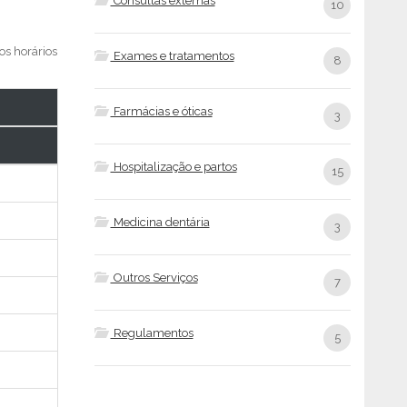
Consultas externas
10
os horários
Exames e tratamentos
8
Farmácias e óticas
3
Hospitalização e partos
15
Medicina dentária
3
Outros Serviços
7
Regulamentos
5