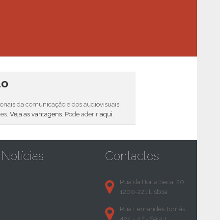
do
sionais da comunicação e dos audiovisuais,
res.
Veja as vantagens
. Pode aderir
aqui
.
Notícias
Contactos
Rua da Horta Seca, 20
1200-221 Lisboa
Rua Fernandes Tomás,
424 - 4.º - Sala 1