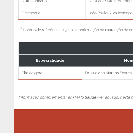
Nutricionismo
Dr. João Paulo Fernande
Osteopatia
João Paulo Silva (osteopa
(*)
Horário de referência, sujeito a confirmação na marcação da c
Especialidade
Nom
Clínica geral
Dr. Luciano Martins Soares
Informação complementar em MAIS
Saúde
(ver ao lado, nesta 