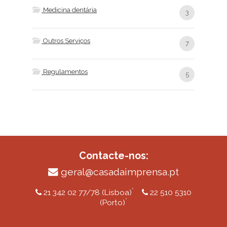
Medicina dentária
3
Outros Serviços
7
Regulamentos
5
Contacte-nos:
geral@casadaimprensa.pt
*
21 342 02 77/78 (Lisboa)
22 510 5310
*
(Porto)