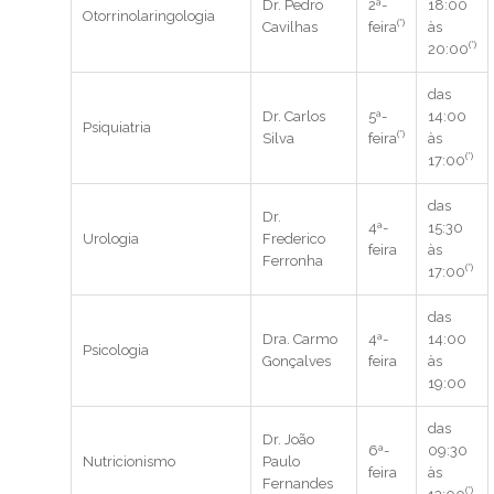
Dr. Pedro
2ª-
18:00
Otorrinolaringologia
(*)
Cavilhas
feira
às
(*)
20:00
das
Dr. Carlos
5ª-
14:00
Psiquiatria
(*)
Silva
feira
às
(*)
17:00
das
Dr.
4ª-
15:30
Urologia
Frederico
feira
às
Ferronha
(*)
17:00
das
Dra. Carmo
4ª-
14:00
Psicologia
Gonçalves
feira
às
19:00
das
Dr. João
6ª-
09:30
Nutricionismo
Paulo
feira
às
Fernandes
(*)