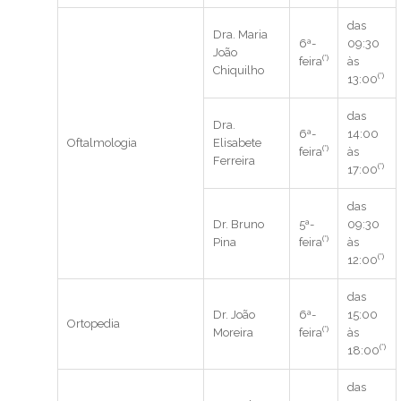
das
Dra. Maria
6ª-
09:30
João
(*)
feira
às
Chiquilho
(*)
13:00
das
Dra.
6ª-
14:00
Oftalmologia
Elisabete
(*)
feira
às
Ferreira
(*)
17:00
das
Dr. Bruno
5ª-
09:30
(*)
Pina
feira
às
(*)
12:00
das
Dr. João
6ª-
15:00
Ortopedia
(*)
Moreira
feira
às
(*)
18:00
das