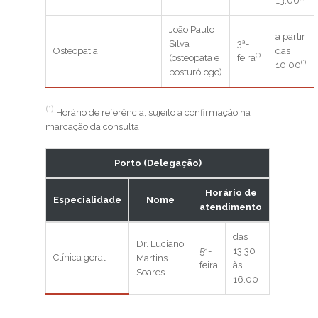
13:00
João Paulo
a partir
Silva
3ª-
Osteopatia
das
(*)
(osteopata e
feira
(*)
10:00
posturólogo)
(*)
Horário de referência, sujeito a confirmação na
marcação da consulta
Porto (Delegação)
Horário de
Especialidade
Nome
atendimento
das
Dr. Luciano
5ª-
13:30
Clínica geral
Martins
feira
às
Soares
16:00