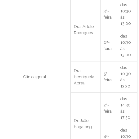
das
3ª-
10:30
feira
às
13:00
Dra. Arlete
Rodrigues
das
6ª-
10:30
feira
às
13:00
das
Dra.
5ª-
10:30
Clínica geral
Henriqueta
feira
às
Abreu
13:30
das
2ª-
14:30
feira
às
17:30
Dr. João
Hagatong
das
4ª-
10:30