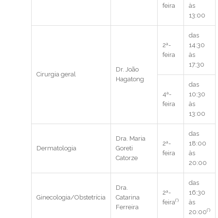
feira
às
13:00
das
2ª-
14:30
feira
às
17:30
Dr. João
Cirurgia geral
Hagatong
das
4ª-
10:30
feira
às
13:00
das
Dra. Maria
2ª-
18:00
Dermatologia
Goreti
feira
às
Catorze
20:00
das
Dra.
2ª-
16:30
Ginecologia/Obstetrícia
Catarina
(*)
feira
às
Ferreira
(*)
20:00