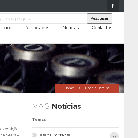
fícios
Associados
Notícias
Contactos
Home
Notícia Detalhe
MAIS
Notícias
Temas
 exposição
ica Years –
Casa da Imprensa
0