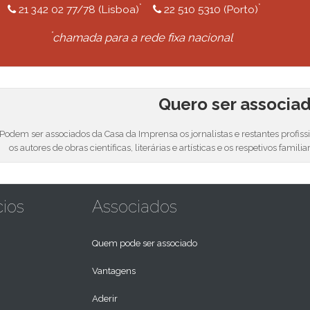
*
*
21 342 02 77/78 (Lisboa)
22 510 5310 (Porto)
*
chamada para a rede fixa nacional
Quero ser associa
Podem ser associados da Casa da Imprensa os jornalistas e restantes profis
os autores de obras científicas, literárias e artísticas e os respetivos familia
cios
Associados
Quem pode ser associado
Vantagens
Aderir