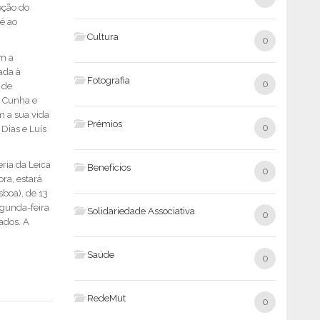
eção do
é ao
Cultura
0
om a
ada à
Fotografia
0
 de
 Cunha e
 a sua vida
Prémios
0
Dias e Luís
ria da Leica
Benefícios
0
ra, estará
sboa), de 13
egunda-feira
Solidariedade Associativa
0
iados. A
Saúde
0
RedeMut
0