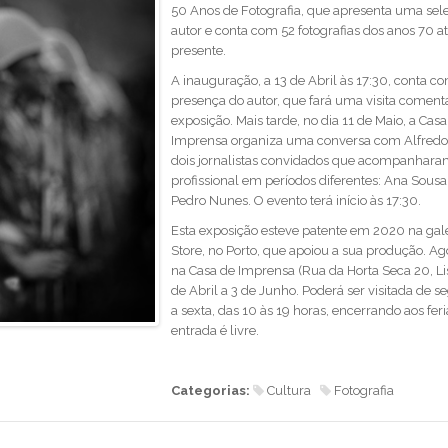
50 Anos de Fotografia, que apresenta uma sel
autor e conta com 52 fotografias dos anos 70 at
presente.
A inauguração, a 13 de Abril às 17:30, conta c
presença do autor, que fará uma visita coment
exposição. Mais tarde, no dia 11 de Maio, a Casa
Imprensa organiza uma conversa com Alfredo
dois jornalistas convidados que acompanharam
profissional em períodos diferentes: Ana Sousa 
Pedro Nunes. O evento terá início às 17:30.
Esta exposição esteve patente em 2020 na gale
Store, no Porto, que apoiou a sua produção. Ago
na Casa de Imprensa (Rua da Horta Seca 20, Li
de Abril a 3 de Junho. Poderá ser visitada de s
a sexta, das 10 às 19 horas, encerrando aos fer
entrada é livre.
Categorias:
Cultura
Fotografia