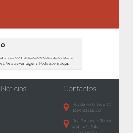
do
sionais da comunicação e dos audiovisuais,
res.
Veja as vantagens
. Pode aderir
aqui
.
Notícias
Contactos
Rua da Horta Seca, 20
1200-221 Lisboa
Rua Fernandes Tomás,
424 - 4.º - Sala 1
4000-210 Porto