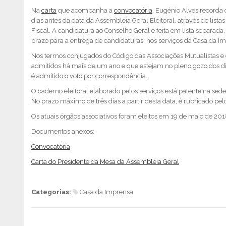
Na
carta
que acompanha a
convocatória
, Eugénio Alves recorda 
dias antes da data da Assembleia Geral Eleitoral, através de lis
Fiscal. A candidatura ao Conselho Geral é feita em lista separada,
prazo para a entrega de candidaturas, nos serviços da Casa da Im
Nos termos conjugados do Código das Associações Mutualistas e do
admitidos há mais de um ano e que estejam no pleno gozo dos dire
é admitido o voto por correspondência.
O caderno eleitoral elaborado pelos serviços está patente na sede 
No prazo máximo de três dias a partir desta data, é rubricado pel
Os atuais órgãos associativos foram eleitos em 19 de maio de 2
Documentos anexos:
Convocatória
Carta do Presidente da Mesa da Assembleia Geral
Categorias:
Casa da Imprensa