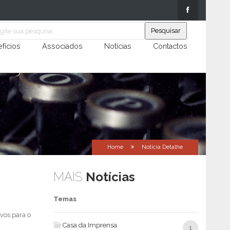
fícios
Associados
Notícias
Contactos
Home
Notícia Detalhe
MAIS
Notícias
Temas
ivos para o
Casa da Imprensa
1