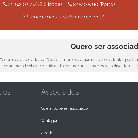
*
*
21 342 02 77/78 (Lisboa)
22 510 5310 (Porto)
*
chamada para a rede fixa nacional
Quero ser associa
Podem ser associados da Casa da Imprensa os jornalistas e restantes profis
os autores de obras científicas, literárias e artísticas e os respetivos familia
cios
Associados
Quem pode ser associado
Vantagens
Aderir