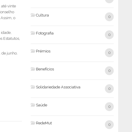
 até vinte
Conselho
Cultura
0
 Assim, o
 idade,
Fotografia
0
s Estatutos,
Prémios
0
4 de junho.
Benefícios
0
Solidariedade Associativa
0
Saúde
0
RedeMut
0