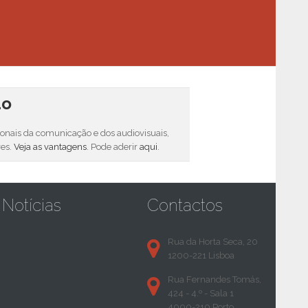
do
sionais da comunicação e dos audiovisuais,
res.
Veja as vantagens
. Pode aderir
aqui
.
Notícias
Contactos
Rua da Horta Seca, 20
1200-221 Lisboa
Rua Fernandes Tomás,
424 - 4.º - Sala 1
4000-210 Porto