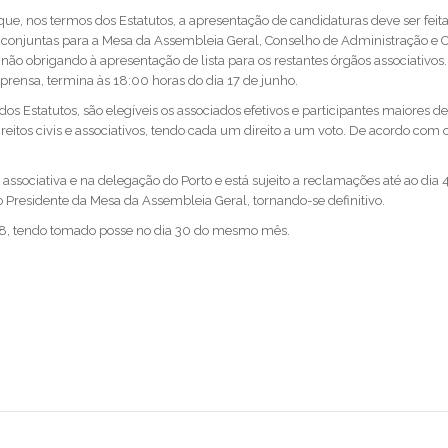
que, nos termos dos Estatutos, a apresentação de candidaturas deve ser feita
tas conjuntas para a Mesa da Assembleia Geral, Conselho de Administração e 
 não obrigando à apresentação de lista para os restantes órgãos associativos.
prensa, termina às 18:00 horas do dia 17 de junho.
s Estatutos, são elegíveis os associados efetivos e participantes maiores de
itos civis e associativos, tendo cada um direito a um voto. De acordo com o
associativa e na delegação do Porto e está sujeito a reclamações até ao dia 
o Presidente da Mesa da Assembleia Geral, tornando-se definitivo.
018, tendo tomado posse no dia 30 do mesmo mês.