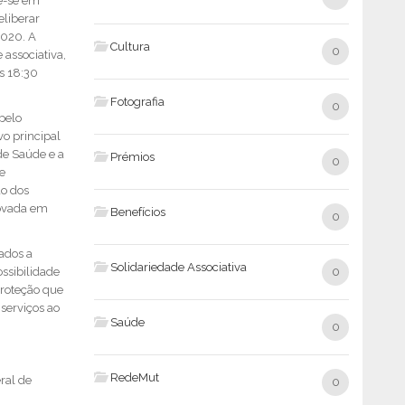
e-se em
eliberar
2020. A
Cultura
0
 associativa,
as 18:30
Fotografia
0
pelo
o principal
de Saúde e a
Prémios
0
e
ão dos
rovada em
Benefícios
0
ados a
Solidariedade Associativa
ossibilidade
0
roteção que
serviços ao
Saúde
0
RedeMut
ral de
0