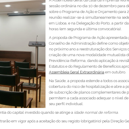
A Assembleia Geral da casa da Imprensa reún
sessão ordinária no dia 10 de dezembro para d
sobre o Programa de Ação e Orçamento para 
reunião realizar-se-á simultaneamente na sede
em Lisboa, e na Delegação do Porto, a partir d
horas (em segunda e última convocatória).
A proposta de Programa de Ação apresentada 
Conselho de Administração define como objetiv
no próximo ano a reestruturação dos Serviços 
criação de uma nova modalidade mutualista d
Previdência-Reforma, dando aplicação à revis
Estatutos e do Regulamento de Benefícios ap
Assembleia Geral Extraordinária
em outubro.
Na Saúde, a proposta estende a todos os associ
cobertura do risco de hospitalização e abre a p
de subscrição de planos complementares de p
permitem a cada associado adequar o nível de 
seu perfil individual.
ia do capital investido quando se atinge a
idade normal de reforma
.
rarão em vigor após a aceitação do seu registo (obrigatório) pela Direção Ge