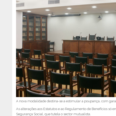
A nova modalidade destina-se a estimular a poupança, com garant
As alterações aos Estatutos e ao Regulamento de Benefícios só ent
Segurança Social, que tutela o sector mutualista.