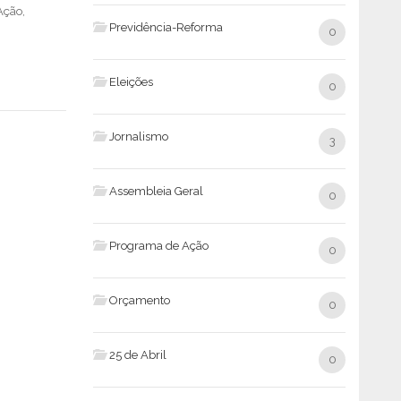
Ação,
Previdência-Reforma
0
Eleições
0
Jornalismo
3
Assembleia Geral
0
Programa de Ação
0
Orçamento
0
25 de Abril
0