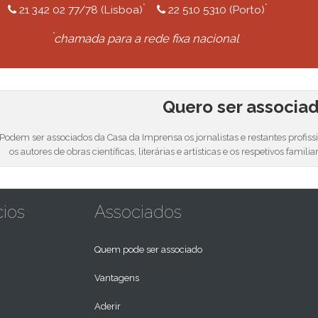
*
*
21 342 02 77/78 (Lisboa)
22 510 5310 (Porto)
*
chamada para a rede fixa nacional
Quero ser associa
Podem ser associados da Casa da Imprensa os jornalistas e restantes profis
os autores de obras científicas, literárias e artísticas e os respetivos familia
cios
Associados
Quem pode ser associado
Vantagens
Aderir