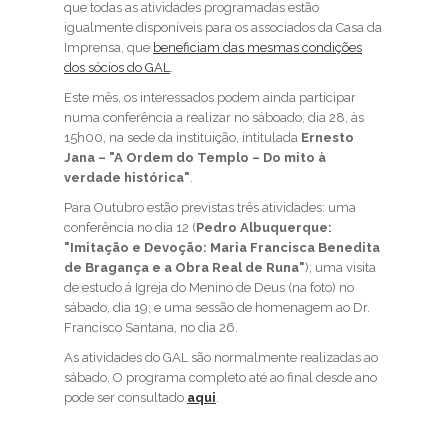
que todas as atividades programadas estão
igualmente disponíveis para os associados da Casa da
Imprensa, que
beneficiam das mesmas condições
dos sócios do GAL
.
Este mês, os interessados podem ainda participar
numa conferência a realizar no sáboado, dia 28, às
15h00, na sede da instituição, intitulada
Ernesto
Jana – "A Ordem do Templo – Do mito à
verdade histórica"
.
Para Outubro estão previstas três atividades: uma
conferência no dia 12 (
Pedro Albuquerque:
"Imitação e Devoção: Maria Francisca Benedita
de Bragança e a Obra Real de Runa"
); uma visita
de estudo á Igreja do Menino de Deus (na foto) no
sábado, dia 19; e uma sessão de homenagem ao Dr.
Francisco Santana, no dia 26.
As atividades do GAL são normalmente realizadas ao
sábado. O programa completo até ao final desde ano
pode ser consultado
aqui
.