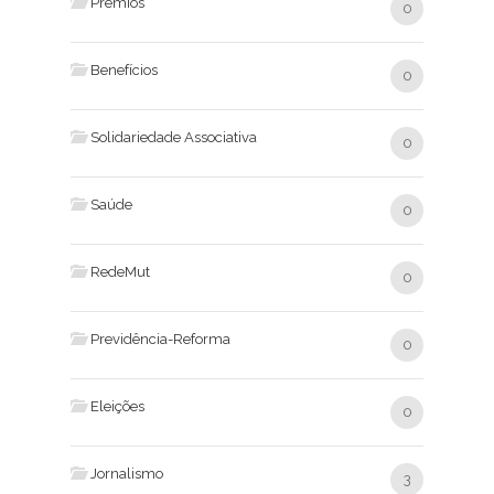
Prémios
0
Benefícios
0
Solidariedade Associativa
0
Saúde
0
RedeMut
0
Previdência-Reforma
0
Eleições
0
Jornalismo
3