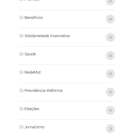
0
Benefícios
0
Solidariedade Associativa
0
Saúde
0
RedeMut
0
Previdência-Reforma
0
Eleições
0
Jornalismo
3