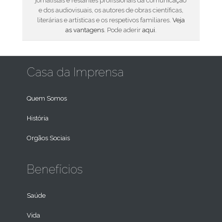
jornalistas e restantes profissionais da comunicação
e dos audiovisuais, os autores de obras científicas,
literárias e artísticas e os respetivos familiares.
Veja
as vantagens
. Pode aderir
aqui
.
Casa da Imprensa
Quem Somos
História
Orgãos Sociais
Benefícios
Saúde
Vida