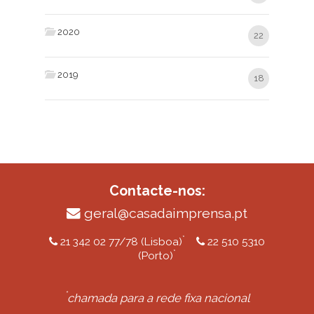
2020
22
2019
18
Contacte-nos:
geral@casadaimprensa.pt
*
21 342 02 77/78 (Lisboa)
22 510 5310
*
(Porto)
*
chamada para a rede fixa nacional