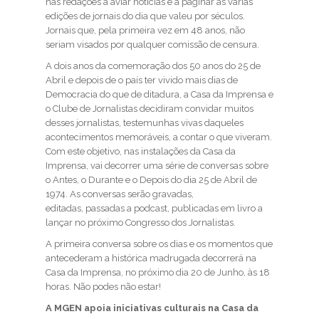
nas redações a aviar notícias e a paginar as várias
edições de jornais do dia que valeu por séculos.
Jornais que, pela primeira vez em 48 anos, não
seriam visados por qualquer comissão de censura.
A dois anos da comemoração dos 50 anos do 25 de
Abril e depois de o país ter vivido mais dias de
Democracia do que de ditadura, a Casa da Imprensa e
o Clube de Jornalistas decidiram convidar muitos
desses jornalistas, testemunhas vivas daqueles
acontecimentos memoráveis, a contar o que viveram.
Com este objetivo, nas instalações da Casa da
Imprensa, vai decorrer uma série de conversas sobre
o Antes, o Durante e o Depois do dia 25 de Abril de
1974. As conversas serão gravadas,
editadas, passadas a podcast, publicadas em livro a
lançar no próximo Congresso dos Jornalistas.
A primeira conversa sobre os dias e os momentos que
antecederam a histórica madrugada decorrerá na
Casa da Imprensa, no próximo dia 20 de Junho, às 18
horas. Não podes não estar!
A MGEN apoia iniciativas culturais na Casa da