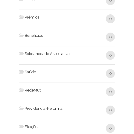
0
Prémios
0
Benefícios
0
Solidariedade Associativa
0
Saúde
0
RedeMut
0
Previdência-Reforma
0
Eleições
0