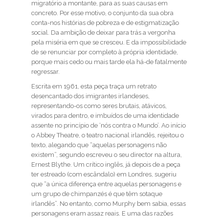
migratório a montante, para as suas causas em
concreto. Por esse motivo, o conjunto da sua obra
conta-nos histórias de pobreza e de estigmatização
social. Da ambição de deixar para trás a vergonha
pela miséria em que se cresceu. E da impossibilidade
de se renunciar por completo à própria identidade,
porque mais cedo ou mais tarde ela há-de fatalmente
regressar.
Escrita em 1961, esta peça traça um retrato
desencantado dos imigrantes irlandeses,
representando-os como seres brutais, atávicos,
virados para dentro, e imbuídos de uma identidade
assente no princípio de ‘nós contra o Mundo’. Ao início
o Abbey Theatre, o teatro nacional irlandês, rejeitou o
texto, alegando que “aquelas personagens não
existem”, segundo escreveu o seu director na altura,
Ernest Blythe. Um crítico inglês, já depois de a peça
ter estreado (com escândalo) em Londres, sugeriu
que “a única diferença entre aquelas personagens e
um grupo de chimpanzés é que têm sotaque
irlandês”. No entanto, como Murphy bem sabia, essas
personagens eram assaz reais. E uma das razões