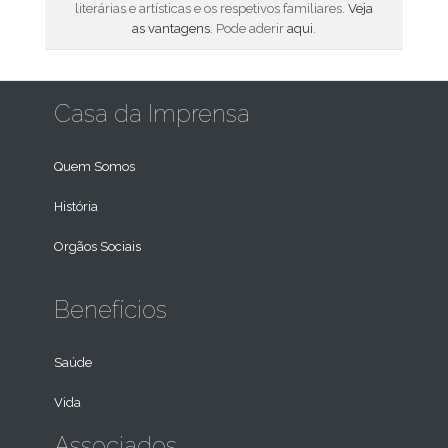
literárias e artísticas e os respetivos familiares.
Veja
as vantagens
. Pode aderir
aqui
.
Casa da Imprensa
Quem Somos
História
Orgãos Sociais
Benefícios
Saúde
Vida
Associados