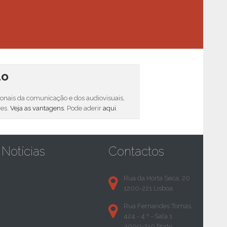
do
sionais da comunicação e dos audiovisuais,
res.
Veja as vantagens
. Pode aderir
aqui
.
Notícias
Contactos
Rua da Horta Seca, 20
1200-221 Lisboa
Rua Fernandes Tomás,
424 - 4.º - Sala 1
4000-210 Porto