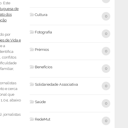
. Este
rtuguesa de
ato dos
Cultura
0
ação
Fotografia
0
do por
es de Vida e
re a
Prémios
0
dentifica
 conflitos
ificuldade
Benefícios
0
familiar,
ornalistas
Solidariedade Associativa
0
to e cerca
onal que
1,04, abaixo
Saúde
0
 jornalistas
RedeMut
0