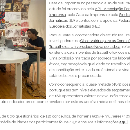
Casa da Imprensa no passado dia 16 de outubro
estudo foi promovido pela
API - Associação Po
Imprensa
, pela Casa da Imprensa e pelo
Sindic
Jornalistas (SJ)
e contou com o apoio da
Feder
Europeia dos Jornalistas (FEJ)
,
Raquel Varela, coordenadora do estudo realiza
investigadores do
Observatório para as Condiçõ
Trabalho da Universidade Nova de Lisboa
, refe
existência de ambientes de trabalho tóxicos e i
uma profissão marcada por sobrecarga laboral,
éticos, degradação da qualidade do trabalho, d
de conciliação entre a vida profissional e a vida 
salários baixos e precariedade.
Como consequência, quase metade (48%) dos j
portugueses tem níveis elevados de esgotamen
de 18% apresentam valores de exaustão emoci
ro indicador preocupante revelado por este estudo é a média de filhos, de 
l de 866 questionários, de 119 concelhos, de homens (52%) e mulheres (48%),
 média de idades dos participantes foi de 44,8 anos. Mais informações
aqui
.