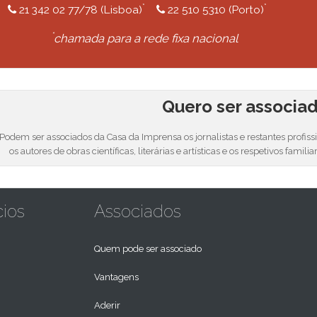
*
*
21 342 02 77/78 (Lisboa)
22 510 5310 (Porto)
*
chamada para a rede fixa nacional
Quero ser associa
Podem ser associados da Casa da Imprensa os jornalistas e restantes profis
os autores de obras científicas, literárias e artísticas e os respetivos familia
cios
Associados
Quem pode ser associado
Vantagens
Aderir