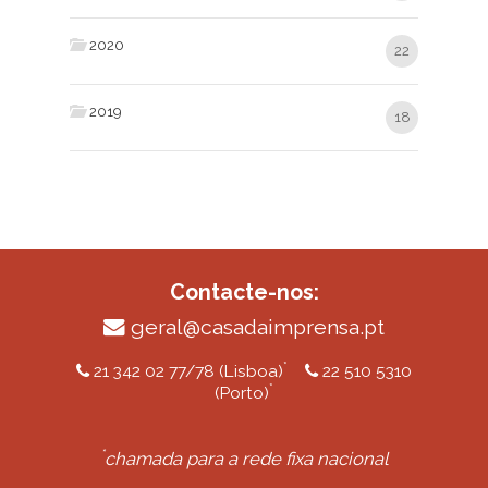
2020
22
2019
18
Contacte-nos:
geral@casadaimprensa.pt
*
21 342 02 77/78 (Lisboa)
22 510 5310
*
(Porto)
*
chamada para a rede fixa nacional