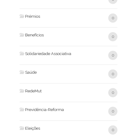
Prémios
0
Benefícios
0
Solidariedade Associativa
0
Saúde
0
RedeMut
0
Previdência-Reforma
0
Eleições
0