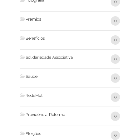
Fotografia
0
Prémios
0
Benefícios
0
Solidariedade Associativa
0
Saúde
0
RedeMut
0
Previdência-Reforma
0
Eleições
0