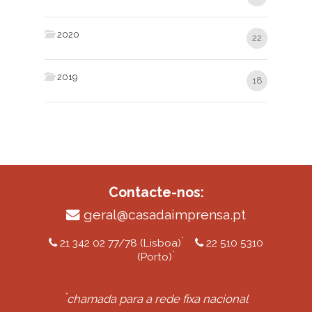
2020
22
2019
18
Contacte-nos:
geral@casadaimprensa.pt
*
21 342 02 77/78 (Lisboa)
22 510 5310
*
(Porto)
*
chamada para a rede fixa nacional