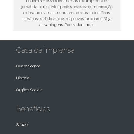
Podem ser associados da Casa da Imprensa os
jornalistas e restantes profissionais da comunicação
e dos audiovisuais, os autores de obras científicas,
literárias e artísticas e os respetivos familiares.
Veja
as vantagens
. Pode aderir
aqui
.
Casa da Imprensa
Quem Somos
História
Orgãos Sociais
Benefícios
Saúde