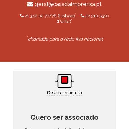
geral@casadaimprensa.pt
*
21 342 02 77/78 (Lisboa)
22 510 5310
*
(Porto)
*
chamada para a rede fixa nacional
Quero ser associado