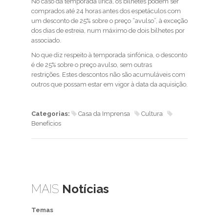
No caso da temporada lírica, os bilhetes podem ser
comprados até 24 horas antes dos espetáculos com
um desconto de 25% sobre o preço “avulso”, à exceção
dos dias de estreia, num máximo de dois bilhetes por
associado.
No que diz respeito à temporada sinfónica, o desconto
é de 25% sobre o preço avulso, sem outras
restrições. Estes descontos não são acumuláveis com
outros que possam estar em vigor à data da aquisição.
Categorias:
Casa da Imprensa
Cultura
Benefícios
MAIS
Notícias
Temas