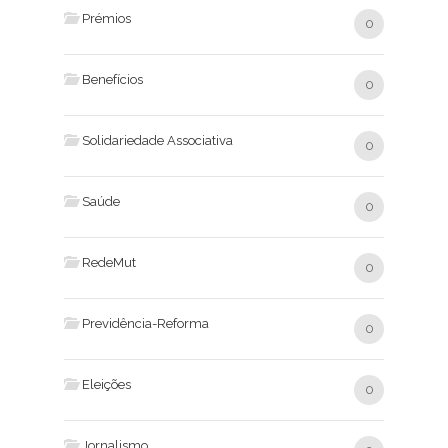
Prémios
0
Benefícios
0
Solidariedade Associativa
0
Saúde
0
RedeMut
0
Previdência-Reforma
0
Eleições
0
Jornalismo