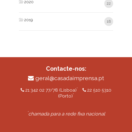
2020
22
2019
18
Contacte-nos:
geral@casadaimprensa.pt
*
21 342 02 77/78 (Lisboa)
22 510 5310
*
(Porto)
*
chamada para a rede fixa nacional