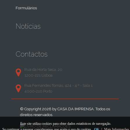
Formulários
Notícias
Contactos
Rua da Horta Seca, 20
1200-221 Lisboa
Rua Fernandes Tomás, 424 - 4.º - Sala 1
4000-210 Porto
© Copyright 2026 by
CASA DA IMPRENSA
. Todos os
direitos reservados.
Este site utiliza cookies para obter dados estatísticos de navegação.
Se continuar a navegar consideramos que aceita o uso de cookies.
OK
|
Mais Informações