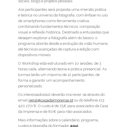
sociais, blogs e projetos pessoais.
Aos participantes será proposta uma imersão prática
e teórica no universo da fotografia, com ênfase no uso
de smartphones como ferramenta criativa,
combinando fundamentos técnicos, composição
visual e reflexão histórica. Destinado a entusiastas que
desejam explorar a fotografia além do básico, o
programa aborda desde a evolução da visão humana
até técnicas avançadas de captura e edição com
dispositivos móveis.
O Workshop está estruturado em 10 sessões, de 3
horas cada, alternando teoria e prática presencial. As
turmas terão um máximo de 12 participantes, de
forma a garantir um acompanhamento
personalizado.
Os interessados(as) deverão inscrever-se através do
email
geral@casadaimprensa.pt
ou do telefone 213
420 277/8. O custo é de 75€ para associados da Casa
da Imprensa e de 80€ para não-associados.
Mais informações sobre o calendário, programa,
custos e biografia do formador
aqui
.